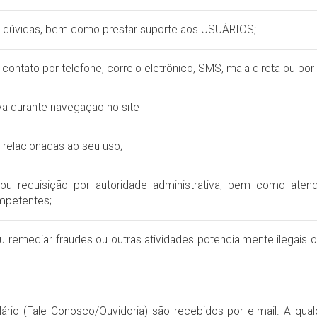
 e dúvidas, bem como prestar suporte aos USUÁRIOS;
de contato por telefone, correio eletrônico, SMS, mala direta ou 
iva durante navegação no site
s relacionadas ao seu uso;
l ou requisição por autoridade administrativa, bem como aten
mpetentes;
/ou remediar fraudes ou outras atividades potencialmente ilegais o
ário (Fale Conosco/Ouvidoria) são recebidos por e-mail. A qu