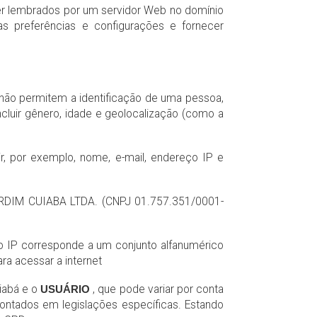
r lembrados por um servidor Web no domínio
s preferências e configurações e fornecer
ão permitem a identificação de uma pessoa,
cluir gênero, idade e geolocalização (como a
ir, por exemplo, nome, e-mail, endereço IP e
RDIM CUIABA LTDA. (CNPJ 01.757.351/0001-
o IP corresponde a um conjunto alfanumérico
ra acessar a internet
uiabá e o
USUÁRIO
, que pode variar por conta
 apontados em legislações específicas. Estando