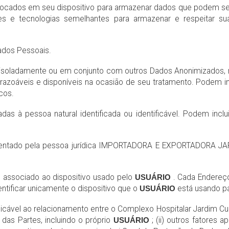
locados em seu dispositivo para armazenar dados que podem se
 e tecnologias semelhantes para armazenar e respeitar sua
ados Pessoais.
isoladamente ou em conjunto com outros Dados Anonimizados, n
 razoáveis e disponíveis na ocasião de seu tratamento. Podem in
cos.
as à pessoa natural identificada ou identificável. Podem inclu
entado pela pessoa jurídica IMPORTADORA E EXPORTADORA JA
 associado ao dispositivo usado pelo
USUÁRIO
. Cada Endereç
entificar unicamente o dispositivo que o
USUÁRIO
está usando pa
aplicável ao relacionamento entre o Complexo Hospitalar Jardim C
 das Partes, incluindo o próprio
USUÁRIO
; (ii) outros fatores