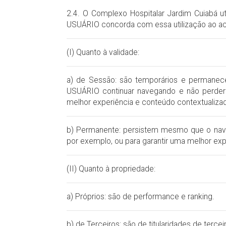
2.4. O Complexo Hospitalar Jardim Cuiabá ut
USUÁRIO concorda com essa utilização ao acei
(I) Quanto à validade:
a) de Sessão: são temporários e permanec
USUÁRIO continuar navegando e não perder o
melhor experiência e conteúdo contextualiz
b) Permanente: persistem mesmo que o nave
por exemplo, ou para garantir uma melhor exp
(II) Quanto à propriedade:
a) Próprios: são de performance e ranking.
b) de Terceiros: são de titularidades de terc