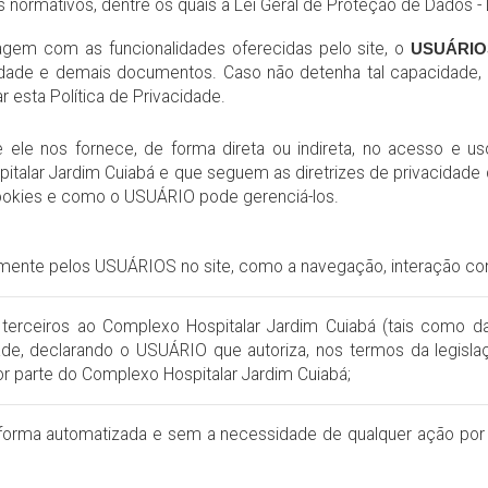
tros normativos, dentre os quais a Lei Geral de Proteção de Dados -
em com as funcionalidades oferecidas pelo site, o
USUÁRIO
cidade e demais documentos. Caso não detenha tal capacidade,
r esta Política de Privacidade.
e nos fornece, de forma direta ou indireta, no acesso e uso
talar Jardim Cuiabá e que seguem as diretrizes de privacidade 
okies e como o USUÁRIO pode gerenciá-los.
iamente pelos USUÁRIOS no site, como a navegação, interação c
rceiros ao Complexo Hospitalar Jardim Cuiabá (tais como dad
ade, declarando o USUÁRIO que autoriza, nos termos da legisla
r parte do Complexo Hospitalar Jardim Cuiabá;
 forma automatizada e sem a necessidade de qualquer ação por